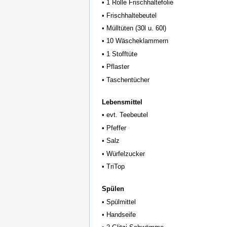
• 1 Rolle Frischhaltefolie
• Frischhaltebeutel
• Mülltüten (30l u. 60l)
• 10 Wäscheklammern
• 1 Stofftüte
• Pflaster
• Taschentücher
Lebensmittel
• evt. Teebeutel
• Pfeffer
• Salz
• Würfelzucker
• TriTop
Spülen
• Spülmittel
• Handseife