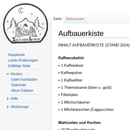
Seite
Diskussion
Aufbauerkiste
Wechseln zu:
Navigation
,
Suche
INHALT AUFBAUERKISTE (STAND 2014)
Hauptseite
Kaffeezubehör
Letzte Änderungen
• 1 Kaffeedose
Zufällige Seite
• Kaffeepulver
Medien
Datei hochladen
• 1 Kaffeefilter
Dateiliste
• 1 Thermokanne (klein u. groß)
Neue Dateien
• Filtertüten
Hilfe
• 1 Milchschäumer
Werkzeuge
• 1 Milchkännchen (Cappucchino
Mahlzeiten und Kochen
• 20 Plastikschüsseln