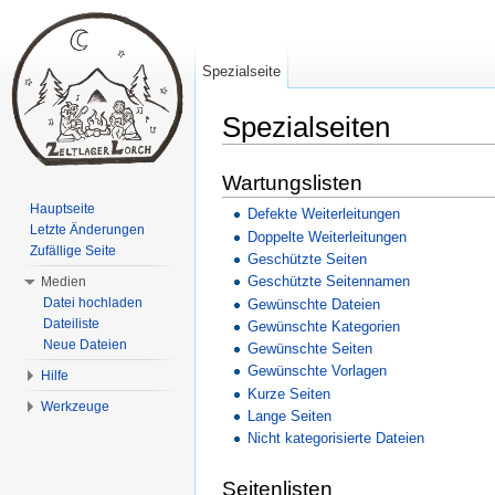
Spezialseite
Spezialseiten
Wechseln zu:
Navigation
,
Suche
Wartungslisten
Hauptseite
Defekte Weiterleitungen
Letzte Änderungen
Doppelte Weiterleitungen
Zufällige Seite
Geschützte Seiten
Geschützte Seitennamen
Medien
Datei hochladen
Gewünschte Dateien
Dateiliste
Gewünschte Kategorien
Neue Dateien
Gewünschte Seiten
Gewünschte Vorlagen
Hilfe
Kurze Seiten
Werkzeuge
Lange Seiten
Nicht kategorisierte Dateien
Seitenlisten