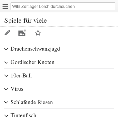
Spiele für viele
Ein
Drachenschwanzjagd
Bild
zu
Gordischer Knoten
dieser
Seite
hinzufügen
10er-Ball
Virus
Schlafende Riesen
Tintenfisch