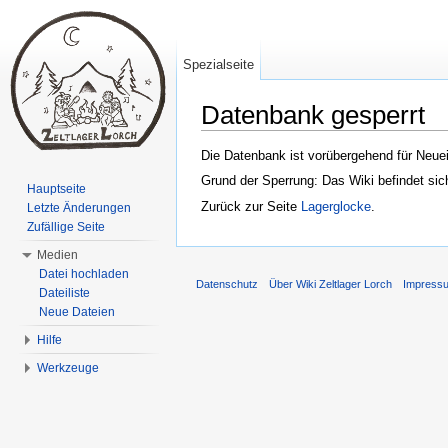
Spezialseite
Datenbank gesperrt
Wechseln zu:
Navigation
,
Suche
Die Datenbank ist vorübergehend für Neuei
Grund der Sperrung: Das Wiki befindet si
Hauptseite
Zurück zur Seite
Lagerglocke
.
Letzte Änderungen
Zufällige Seite
Medien
Datei hochladen
Datenschutz
Über Wiki Zeltlager Lorch
Impress
Dateiliste
Neue Dateien
Hilfe
Werkzeuge