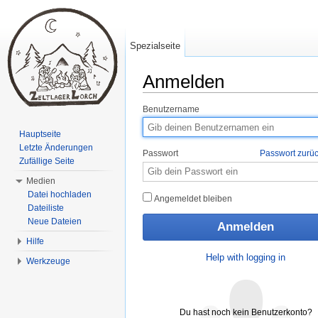
Spezialseite
Anmelden
Wechseln zu:
Navigation
,
Suche
Benutzername
Hauptseite
Letzte Änderungen
Passwort
Passwort zurü
Zufällige Seite
Medien
Datei hochladen
Angemeldet bleiben
Dateiliste
Neue Dateien
Hilfe
Help with logging in
Werkzeuge
Du hast noch kein Benutzerkonto?