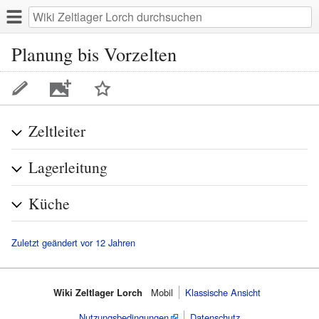
Planung bis Vorzelten
Ein
Zeltleiter
Bild
zu
Lagerleitung
dieser
Seite
hinzufügen
Küche
Zuletzt geändert vor 12 Jahren
Wiki Zeltlager Lorch
Mobil
Klassische Ansicht
Nutzungsbedingungen
Datenschutz