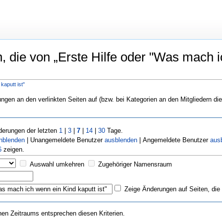
 die von „Erste Hilfe oder "Was mach ich
kaputt ist"
rungen an den verlinkten Seiten auf (bzw. bei Kategorien an den Mitgliedern di
erungen der letzten
1
|
3
|
7
|
14
|
30
Tage.
inblenden
| Unangemeldete Benutzer
ausblenden
| Angemeldete Benutzer
aus
6
zeigen.
Auswahl umkehren
Zugehöriger Namensraum
Zeige Änderungen auf Seiten, die 
n Zeitraums entsprechen diesen Kriterien.