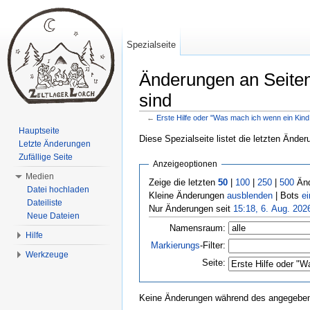
Spezialseite
Änderungen an Seiten,
sind
←
Erste Hilfe oder "Was mach ich wenn ein Kind 
Wechseln zu:
Navigation
,
Suche
Hauptseite
Diese Spezialseite listet die letzten Ände
Letzte Änderungen
Zufällige Seite
Anzeigeoptionen
Medien
Zeige die letzten
50
|
100
|
250
|
500
Änd
Datei hochladen
Kleine Änderungen
ausblenden
| Bots
e
Dateiliste
Nur Änderungen seit
15:18, 6. Aug. 202
Neue Dateien
Namensraum:
Hilfe
Markierungs
-Filter:
Werkzeuge
Seite:
Keine Änderungen während des angegebene